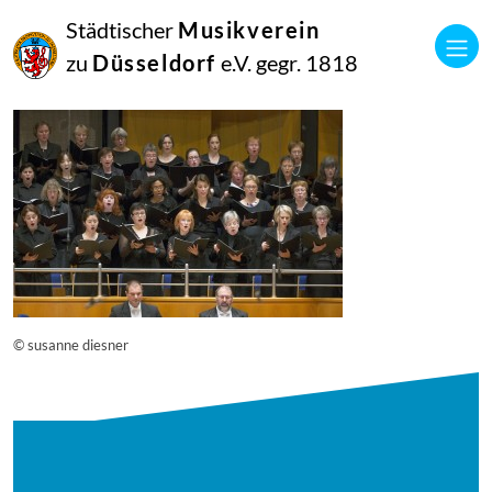
16
Städtischer
Musikverein
September
2014
zu
Düsseldorf
e.V. gegr. 1818
Manfred Hill
12666
© susanne diesner