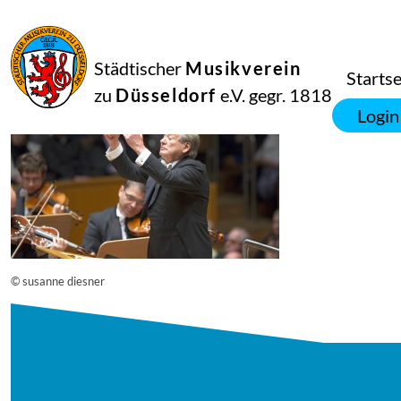
16
September
2014
Manfred Hill
Städtischer
Musikverein
12692
Startse
zu
Düsseldorf
e.V. gegr. 1818
Login
© susanne diesner