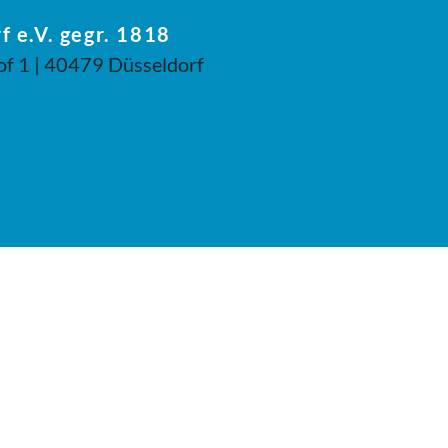
f e.V. gegr. 1818
of 1 | 40479 Düsseldorf