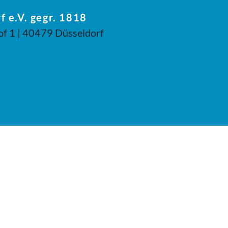
f e.V. gegr. 1818
of 1 | 40479 Düsseldorf