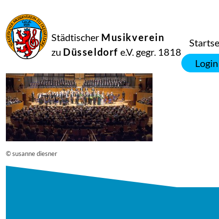
16
September
2014
Manfred Hill
Städtischer
Musikverein
12702
Startse
zu
Düsseldorf
e.V. gegr. 1818
Login
© susanne diesner