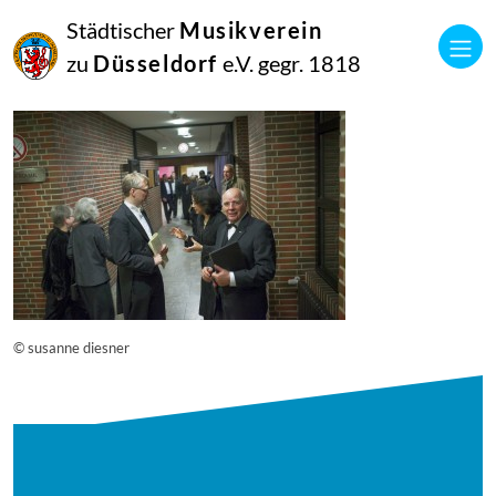
16
Städtischer
Musikverein
September
2014
zu
Düsseldorf
e.V. gegr. 1818
Manfred Hill
12703
© susanne diesner