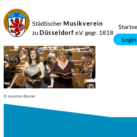
16
September
2014
Manfred Hill
Städtischer
Musikverein
12743
Startse
zu
Düsseldorf
e.V. gegr. 1818
Login
© susanne diesner