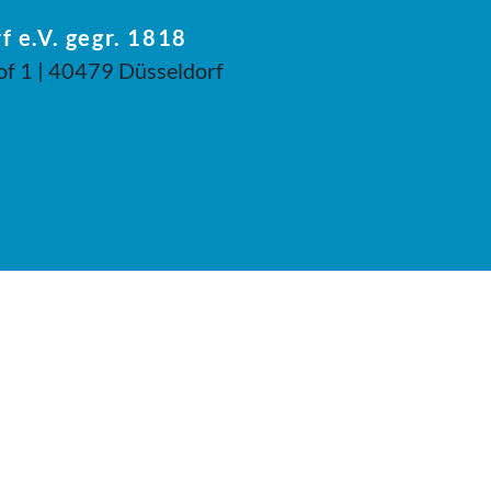
f e.V. gegr. 1818
of 1 | 40479 Düsseldorf