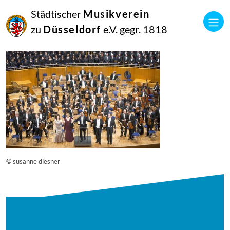
16
Städtischer
Musikverein
September
2014
zu
Düsseldorf
e.V. gegr. 1818
Manfred Hill
12751
© susanne diesner