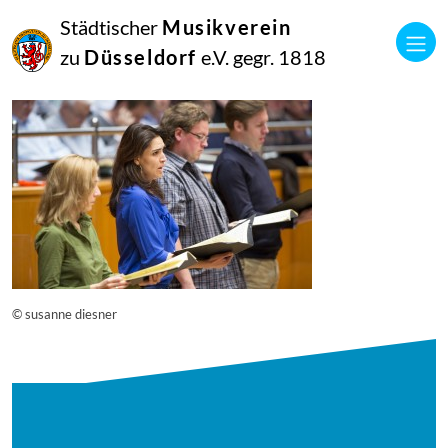
16
Städtischer
Musikverein
September
2014
zu
Düsseldorf
e.V. gegr. 1818
Manfred Hill
12762
© susanne diesner