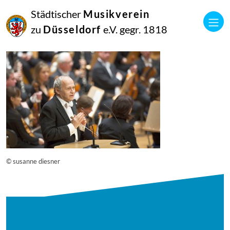
16
Städtischer
Musikverein
September
2014
zu
Düsseldorf
e.V. gegr. 1818
Manfred Hill
12776
© susanne diesner