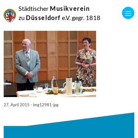
27
Städtischer
Musikverein
April
2015
zu
Düsseldorf
e.V. gegr. 1818
Manfred Hill
12981
27. April 2015 - img12981-jpg