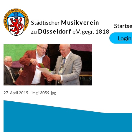
27
April
2015
Manfred Hill
Städtischer
Musikverein
13059
Startse
zu
Düsseldorf
e.V. gegr. 1818
Login
27. April 2015 - img13059-jpg