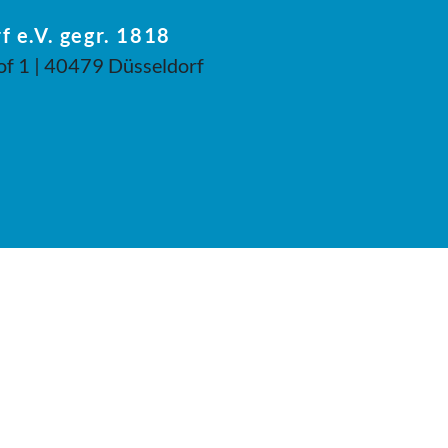
f e.V. gegr. 1818
of 1 | 40479 Düsseldorf