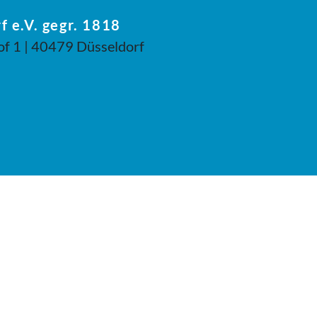
f e.V. gegr. 1818
of 1 | 40479 Düsseldorf