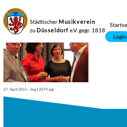
27
April
2015
Manfred Hill
Städtischer
Musikverein
13079
Startse
zu
Düsseldorf
e.V. gegr. 1818
Login
27. April 2015 - img13079-jpg