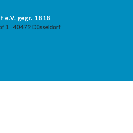
f e.V. gegr. 1818
of 1 | 40479 Düsseldorf