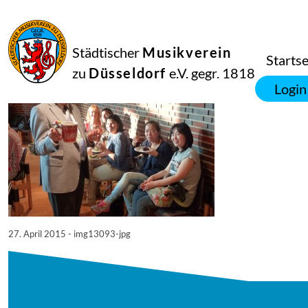
27
April
2015
Manfred Hill
Städtischer
Musikverein
13093
Startse
zu
Düsseldorf
e.V. gegr. 1818
Login
27. April 2015 - img13093-jpg