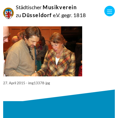
27
Städtischer
Musikverein
April
2015
zu
Düsseldorf
e.V. gegr. 1818
Manfred Hill
13378
27. April 2015 - img13378-jpg