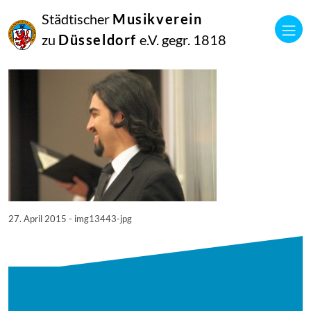
27
Städtischer
Musikverein
April
2015
zu
Düsseldorf
e.V. gegr. 1818
Manfred Hill
13443
27. April 2015 - img13443-jpg