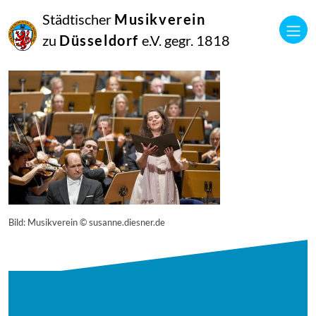
27
Städtischer
Musikverein
April
2015
zu
Düsseldorf
e.V. gegr. 1818
Manfred Hill
13582
Bild: Musikverein © susanne.diesner.de