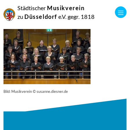
27
Städtischer
Musikverein
April
2015
zu
Düsseldorf
e.V. gegr. 1818
Manfred Hill
13609
Bild: Musikverein © susanne.diesner.de