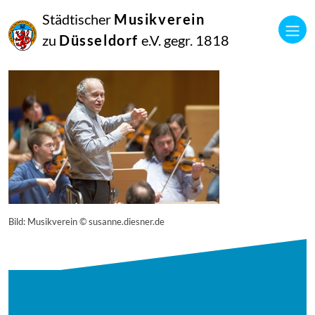
27
Städtischer
Musikverein
April
2015
zu
Düsseldorf
e.V. gegr. 1818
Manfred Hill
13672
Bild: Musikverein © susanne.diesner.de