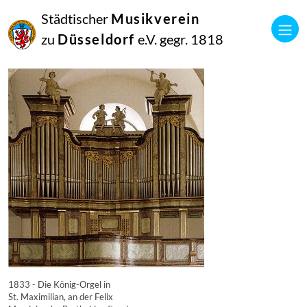
16
Städtischer
Musikverein
September
2014
zu
Düsseldorf
e.V. gegr. 1818
Manfred Hill
2568
1833 - Die König-Orgel in
St. Maximilian, an der Felix