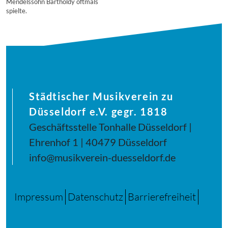
Mendelssohn Bartholdy oftmals
spielte.
Städtischer Musikverein zu
Düsseldorf e.V. gegr. 1818
Geschäftsstelle Tonhalle Düsseldorf |
Ehrenhof 1 | 40479 Düsseldorf
info@musikverein-duesseldorf.de
Impressum
Datenschutz
Barrierefreiheit