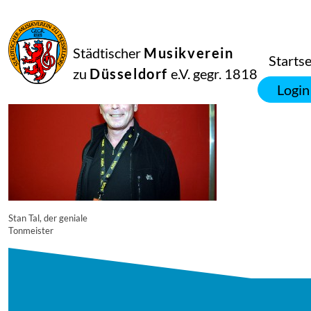
16
September
2014
Manfred Hill
Städtischer
Musikverein
3051
Startse
zu
Düsseldorf
e.V. gegr. 1818
Login
Stan Tal, der geniale
Tonmeister