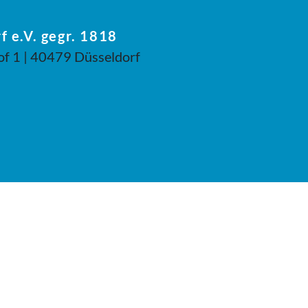
f e.V. gegr. 1818
of 1 | 40479 Düsseldorf