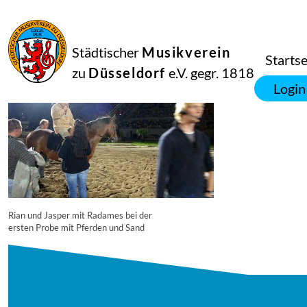
16
September
2014
Manfred Hill
Städtischer
Musikverein
3056
Startse
zu
Düsseldorf
e.V. gegr. 1818
Login
Rian und Jasper mit Radames bei der
ersten Probe mit Pferden und Sand