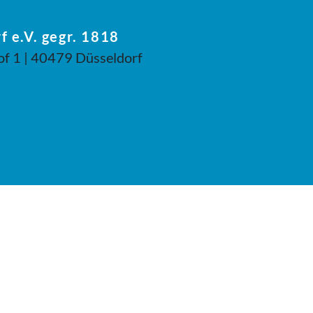
f e.V. gegr. 1818
of 1 | 40479 Düsseldorf