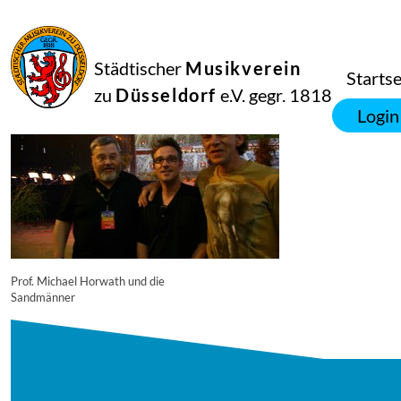
16
September
2014
Manfred Hill
Städtischer
Musikverein
3068
Startse
zu
Düsseldorf
e.V. gegr. 1818
Login
Prof. Michael Horwath und die
Sandmänner