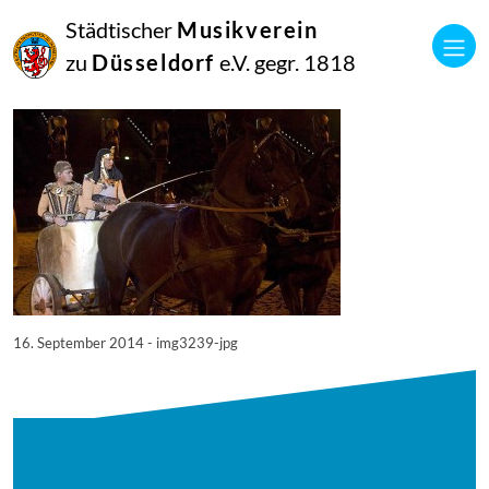
16
Städtischer
Musikverein
September
2014
zu
Düsseldorf
e.V. gegr. 1818
Manfred Hill
3239
16. September 2014 - img3239-jpg