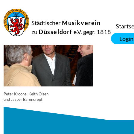
16
September
2014
Manfred Hill
Städtischer
Musikverein
3323
Startse
zu
Düsseldorf
e.V. gegr. 1818
Login
Peter Kroone, Keith Olsen
und Jasper Barendregt