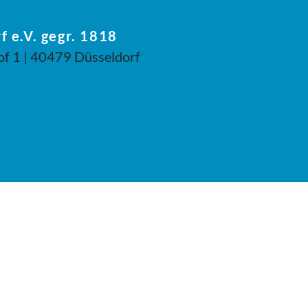
f e.V. gegr. 1818
of 1 | 40479 Düsseldorf