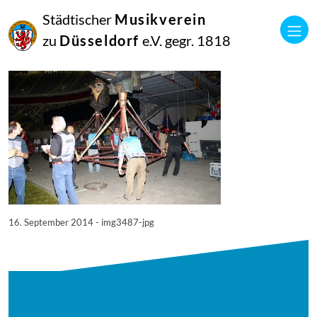
16
Städtischer
Musikverein
September
2014
zu
Düsseldorf
e.V. gegr. 1818
Manfred Hill
3487
16. September 2014 - img3487-jpg