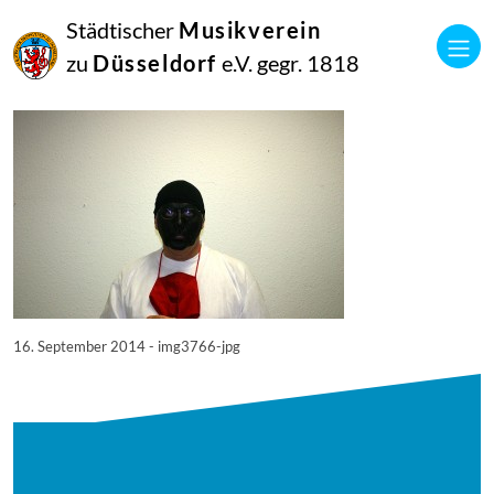
16
Städtischer
Musikverein
September
2014
zu
Düsseldorf
e.V. gegr. 1818
Manfred Hill
3766
16. September 2014 - img3766-jpg