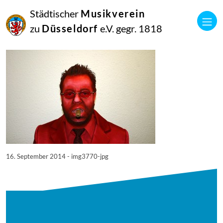
16
Städtischer
Musikverein
September
2014
zu
Düsseldorf
e.V. gegr. 1818
Manfred Hill
3770
16. September 2014 - img3770-jpg