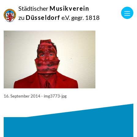
16
Städtischer
Musikverein
September
2014
zu
Düsseldorf
e.V. gegr. 1818
Manfred Hill
3773
16. September 2014 - img3773-jpg