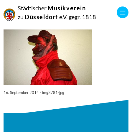
16
Städtischer
Musikverein
September
2014
zu
Düsseldorf
e.V. gegr. 1818
Manfred Hill
3781
16. September 2014 - img3781-jpg