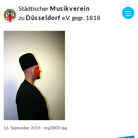
16
Städtischer
Musikverein
September
2014
zu
Düsseldorf
e.V. gegr. 1818
Manfred Hill
3803
16. September 2014 - img3803-jpg