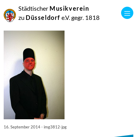
16
Städtischer
Musikverein
September
2014
zu
Düsseldorf
e.V. gegr. 1818
Manfred Hill
3812
16. September 2014 - img3812-jpg