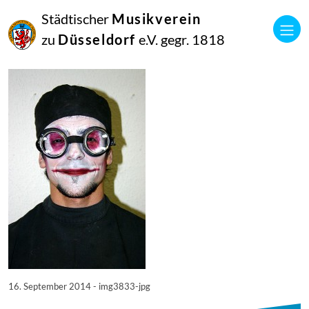
16
Städtischer
Musikverein
September
2014
zu
Düsseldorf
e.V. gegr. 1818
Manfred Hill
3833
16. September 2014 - img3833-jpg