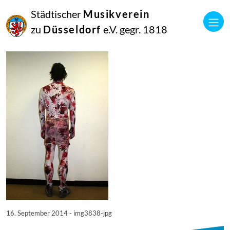
16
Städtischer
Musikverein
September
2014
zu
Düsseldorf
e.V. gegr. 1818
Manfred Hill
3838
16. September 2014 - img3838-jpg