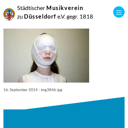
16
Städtischer
Musikverein
September
2014
zu
Düsseldorf
e.V. gegr. 1818
Manfred Hill
3846
16. September 2014 - img3846-jpg