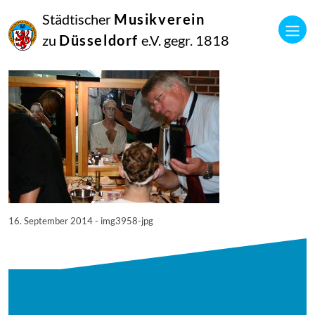
16
Städtischer
Musikverein
September
2014
zu
Düsseldorf
e.V. gegr. 1818
Manfred Hill
3958
16. September 2014 - img3958-jpg