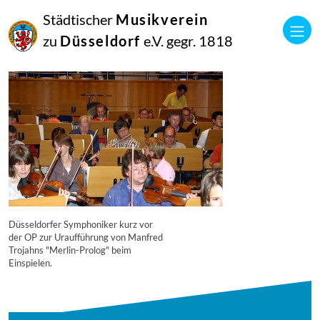
16
Städtischer
Musikverein
September
2014
zu
Düsseldorf
e.V. gegr. 1818
Manfred Hill
4296
Düsseldorfer Symphoniker kurz vor
der OP zur Uraufführung von Manfred
Trojahns "Merlin-Prolog" beim
Einspielen.