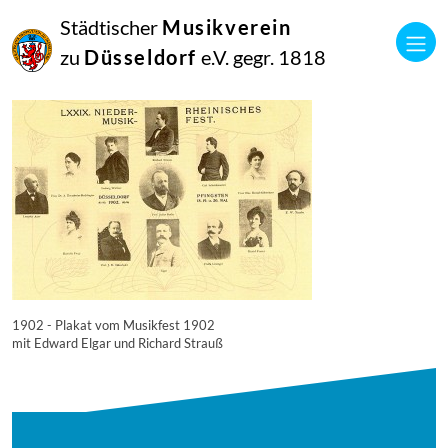
16
Städtischer
Musikverein
September
2014
zu
Düsseldorf
e.V. gegr. 1818
Manfred Hill
4412
1902 - Plakat vom Musikfest 1902
mit Edward Elgar und Richard Strauß