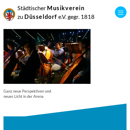
16
Städtischer
Musikverein
September
2014
zu
Düsseldorf
e.V. gegr. 1818
Manfred Hill
4590
Ganz neue Perspektiven und
neues Licht in der Arena