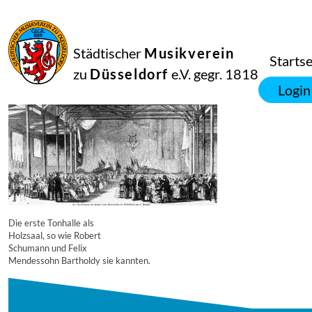
16
September
2014
Manfred Hill
Städtischer
Musikverein
4635
Startse
zu
Düsseldorf
e.V. gegr. 1818
Login
Die erste Tonhalle als
Holzsaal, so wie Robert
Schumann und Felix
Mendessohn Bartholdy sie kannten.