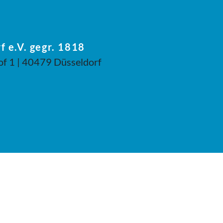
f e.V. gegr. 1818
of 1 | 40479 Düsseldorf