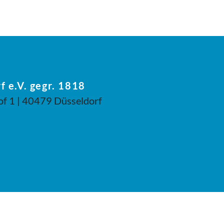
f e.V. gegr. 1818
of 1 | 40479 Düsseldorf