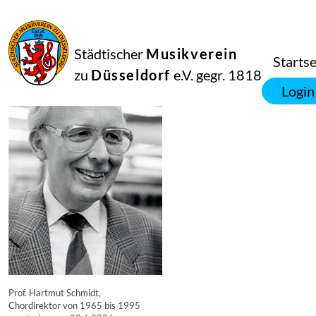
16
September
2014
Manfred Hill
Städtischer
Musikverein
4945
Startse
zu
Düsseldorf
e.V. gegr. 1818
Login
Prof. Hartmut Schmidt,
Chordirektor von 1965 bis 1995