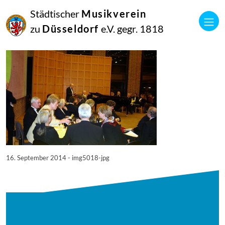
16
Städtischer
Musikverein
September
2014
zu
Düsseldorf
e.V. gegr. 1818
Manfred Hill
5018
16. September 2014 - img5018-jpg