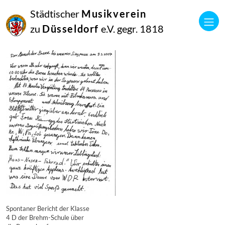
16
Städtischer
Musikverein
September
2014
zu
Düsseldorf
e.V. gegr. 1818
Manfred Hill
5113
Spontaner Bericht der Klasse
4 D der Brehm-Schule über