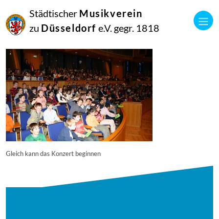
16
Städtischer
Musikverein
September
2014
zu
Düsseldorf
e.V. gegr. 1818
Manfred Hill
5162
Gleich kann das Konzert beginnen