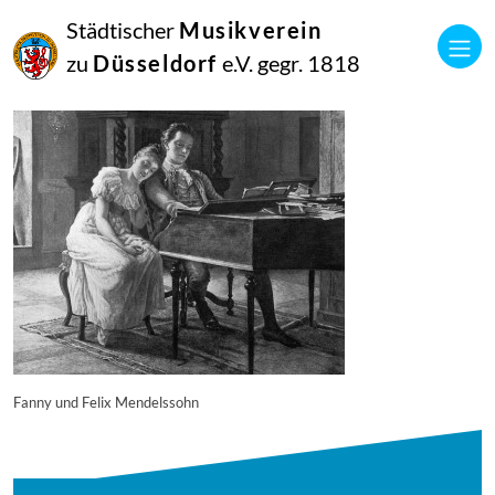
16
Städtischer
Musikverein
September
2014
zu
Düsseldorf
e.V. gegr. 1818
Manfred Hill
5578
Fanny und Felix Mendelssohn