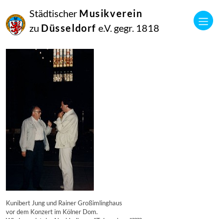
16
Städtischer
Musikverein
September
2014
zu
Düsseldorf
e.V. gegr. 1818
Manfred Hill
5637
Kunibert Jung und Rainer Großimlinghaus
vor dem Konzert im Kölner Dom.