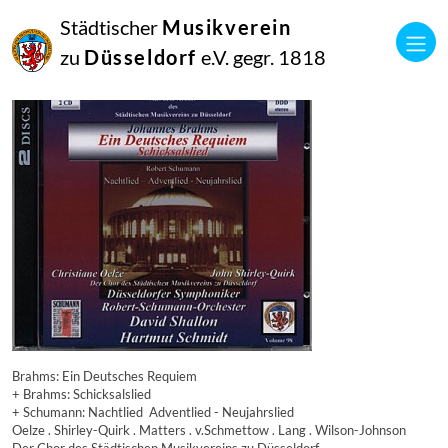
16
Städtischer
Musikverein
September
2014
zu
Düsseldorf
e.V. gegr. 1818
Manfred Hill
5849
Brahms: Ein Deutsches Requiem
+ Brahms: Schicksalslied
+ Schumann: Nachtlied  Adventlied - Neujahrslied
Oelze . Shirley-Quirk . Matters . v.Schmettow . Lang . Wilson-Johnson