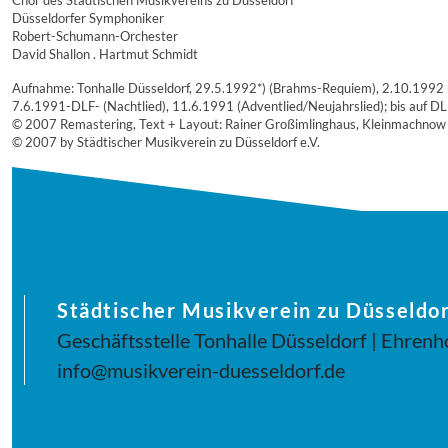
Chor des Städtischen Musikvereins zu Düsseldorf
Düsseldorfer Symphoniker
Robert-Schumann-Orchester
David Shallon . Hartmut Schmidt
Aufnahme: Tonhalle Düsseldorf, 29.5.1992*) (Brahms-Requiem), 2.10.1992 (S
7.6.1991-DLF- (Nachtlied), 11.6.1991 (Adventlied/Neujahrslied); bis auf
© 2007 Remastering, Text + Layout: Rainer Großimlinghaus, Kleinmachnow
© 2007 by Städtischer Musikverein zu Düsseldorf e.V.
Städtischer Musikverein zu Düsseldor
Geschäftsstelle Tonhalle Düsseldorf | Ehrenh
info@musikverein-duesseldorf.de