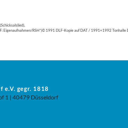
chicksalslied),
 DLF: Eigenaufnahmen/RSH*)© 1991 DLF-Kopie auf DAT / 1991+1992 Tonhalle D
f e.V. gegr. 1818
of 1 | 40479 Düsseldorf