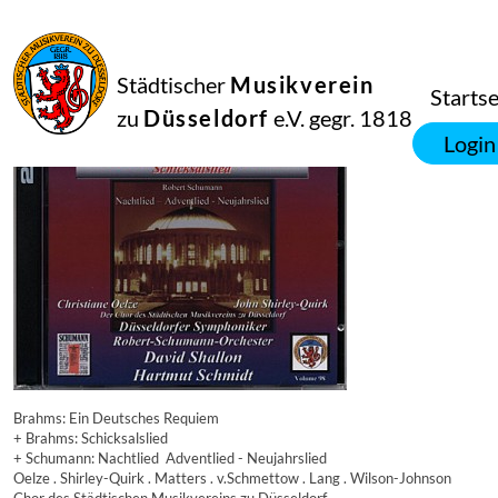
16
September
2014
Manfred Hill
Städtischer
Musikverein
5864
Startse
zu
Düsseldorf
e.V. gegr. 1818
Login
Brahms: Ein Deutsches Requiem
+ Brahms: Schicksalslied
+ Schumann: Nachtlied  Adventlied - Neujahrslied
Oelze . Shirley-Quirk . Matters . v.Schmettow . Lang . Wilson-Johnson