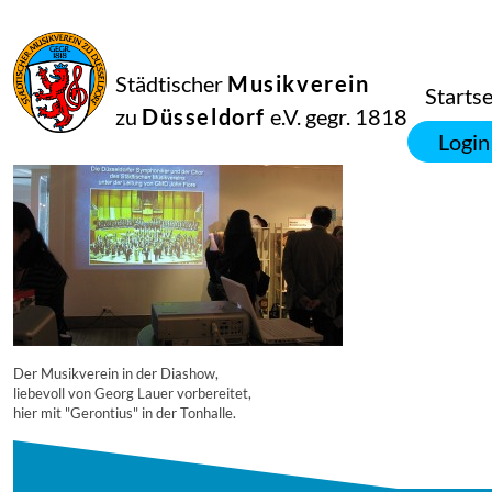
16
September
2014
Manfred Hill
Städtischer
Musikverein
5928
Startse
zu
Düsseldorf
e.V. gegr. 1818
Login
Der Musikverein in der Diashow,
liebevoll von Georg Lauer vorbereitet,
hier mit "Gerontius" in der Tonhalle.