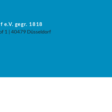
f e.V. gegr. 1818
of 1 | 40479 Düsseldorf