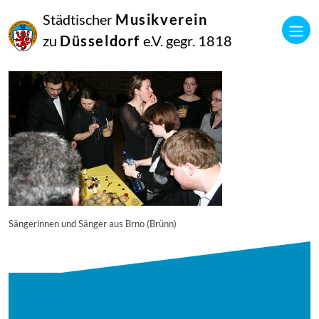
16
Städtischer
Musikverein
September
2014
zu
Düsseldorf
e.V. gegr. 1818
Manfred Hill
6104
Sängerinnen und Sänger aus Brno (Brünn)