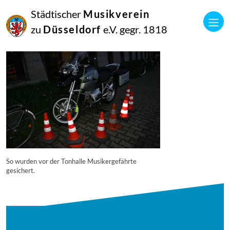
16
Städtischer
Musikverein
September
2014
zu
Düsseldorf
e.V. gegr. 1818
Manfred Hill
6341
So wurden vor der Tonhalle Musikergefährte
gesichert.