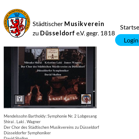
16
September
2014
Manfred Hill
Städtischer
Musikverein
6468
Startse
zu
Düsseldorf
e.V. gegr. 1818
Login
Mendelssohn Bartholdy: Symphonie Nr. 2 Lobgesang
Shirai . Laki . Wagner
Der Chor des Städtischen Musikvereins zu Düsseldorf
Düsseldorfer Symphoniker
David Shallon